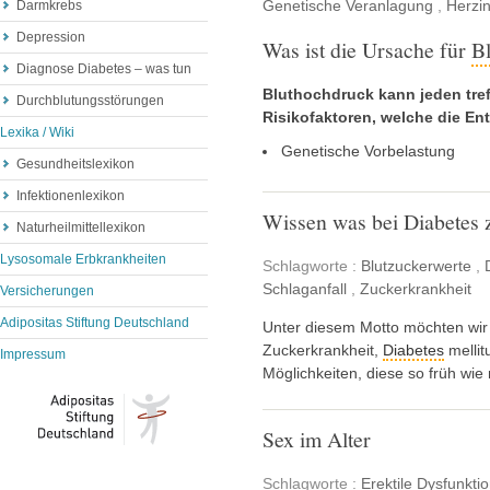
Genetische Veranlagung
,
Herzin
Darmkrebs
Depression
Was ist die Ursache für
B
Diagnose Diabetes – was tun
Bluthochdruck kann jeden treff
Durchblutungsstörungen
Risikofaktoren, welche die E
Lexika / Wiki
Genetische Vorbelastung
Gesundheitslexikon
Infektionenlexikon
Wissen was bei Diabetes z
Naturheilmittellexikon
Lysosomale Erbkrankheiten
Schlagworte :
Blutzuckerwerte
,
Schlaganfall
,
Zuckerkrankheit
Versicherungen
Adipositas Stiftung Deutschland
Unter diesem Motto möchten wir 
Zuckerkrankheit,
Diabetes
mellit
Impressum
Möglichkeiten, diese so früh wie
Sex im Alter
Schlagworte :
Erektile Dysfunkti