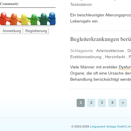
Community
Testosteron
Ein beschleunigter Alterungspro
Lebensjahr ein.
Anmeldung
Registrierung
Begleiterkrankungen berü
Schlagworte :
Arteriosklerose
,
D
Erektionsstörung
,
Herzinfarkt
,
P
Viele Männer mit erektiler
Dysfun
Organe, die oft eine Ursache d
Behandlung berücksichtigt werd
1
2
3
4
»
© 2003-2009
Linguamed Verlags GmbH
|
I