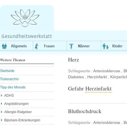
Herz
Weitere Themen
Schlagworte :
Arteriosklerose
,
B
Startseite
Diabetes
,
Herzinfarkt
,
Körperlic
Tickerarchiv
Gefahr
Herzinfarkt
Tipp des Monats
ADHS
Angststörungen
Bluthochdruck
Allergie-Ratgeber
Bipolare-Erkrankungen
Schlagworte :
Arteriosklerose
,
B