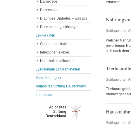
Darmkrebs
erforscht.
Depression
Nahrungsmit
Diagnose Diabetes – was tun
Durchblutungsstörungen
Schlagworte :
A
Lexika / Wiki
Welcher Nahrung
Gesundheitslexikon
erworbenen Nahr
sich nach dem “
Infektionenlexikon
Naturheilmittellexikon
Tierhaarall
Lysosomale Erbkrankheiten
Versicherungen
Schlagworte :
A
Adipositas Stiftung Deutschland
Tierhaare gehör
Atemwegsbesc
Impressum
Hausstaubmi
Schlagworte :
A