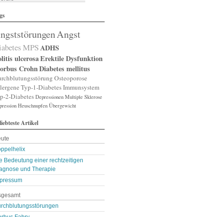
lergische Rhinitis
gs
lergischer Schnupfen
zheimer
ngststörungen
Angst
putation
gst
iabetes
MPS
ADHS
gststörung
gststörungen
litis ulcerosa
Erektile Dysfunktion
orexia nervosa
orbus Crohn
Diabetes mellitus
pp
rchblutungsstörung
Osteoporose
terienverengung
lergene
Typ-1-Diabetes
Immunsystem
teriosklerose
p-2-Diabetes
Depressionen
Multiple Sklerose
thritis
pression
throse
Heuschnupfen
Übergewicht
zneimittelunverträg …
liebteste Artikel
sthma
ugenerkrankungen
ute
tismus
kterien
ppelhelix
kterienansiedlung
e Bedeutung einer rechtzeitigen
llast-Stoffe
agnose und Therapie
auchschmerzen
omarker
pressum
lähungen
sgesamt
asen- oder Lungenent …
lasenschwäche
rchblutungsstörungen
utdruck