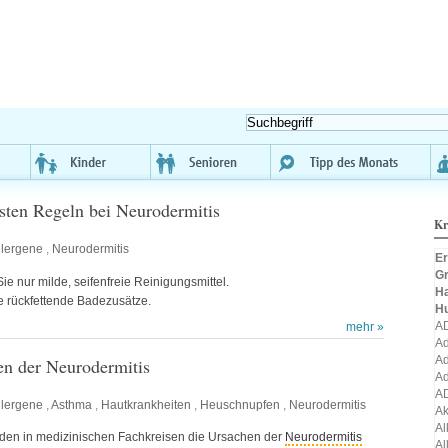
sten Regeln bei Neurodermitis
Kr
llergene
,
Neurodermitis
Er
Gr
e nur milde, seifenfreie Reinigungsmittel.
H
e rückfettende Badezusätze.
H
A
mehr »
Ad
Ad
en der Neurodermitis
Ad
A
llergene
,
Asthma
,
Hautkrankheiten
,
Heuschnupfen
,
Neurodermitis
A
Al
rden in medizinischen Fachkreisen die Ursachen der
Neurodermitis
Al