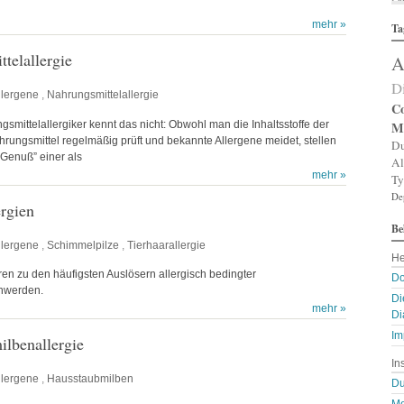
Al
mehr »
Ta
Al
Al
telallergie
A
Am
An
D
An
llergene
,
Nahrungsmittelallergie
An
Co
An
smittelallergiker kennt das nicht: Obwohl man die Inhaltsstoffe der
M
A
ungsmittel regelmäßig prüft und bekannte Allergene meidet, stellen
Du
Ar
Genuß” einer als
Al
Ar
mehr »
Ty
Ar
De
Ar
ergien
Ar
Be
A
A
llergene
,
Schimmelpilze
,
Tierhaarallergie
He
Au
Ba
en zu den häufigsten Auslösern allergisch bedingter
Do
Ba
hwerden.
Di
Ba
mehr »
Di
B
Bi
Im
lbenallergie
B
In
Bl
llergene
,
Hausstaubmilben
B
Du
Bl