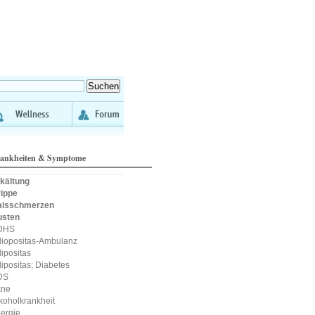
ankheiten & Symptome
kältung
ippe
alsschmerzen
usten
DHS
iopositas-Ambulanz
ipositas
ipositas; Diabetes
DS
kne
koholkrankheit
lergie