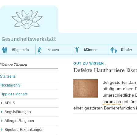
GUT ZU WISSEN
,
Weitere Themen
Defekte Hautbarriere läss
Startseite
Bei gestörter Barr
Tickerarchiv
häufig um einen D
Tipp des Monats
unterschiedliche
chronisch
entzünd
ADHS
einer gestörten Barrierefunktion
Angststörungen
Allergie-Ratgeber
Bipolare-Erkrankungen