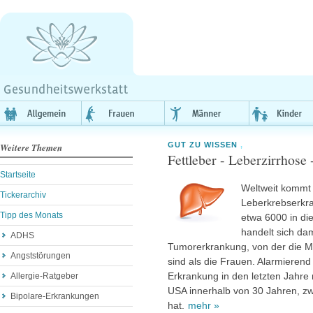
GUT ZU WISSEN
,
Weitere Themen
Fettleber - Leberzirrhose
Startseite
Weltweit kommt 
Tickerarchiv
Leberkrebserkr
Tipp des Monats
etwa 6000 in di
handelt sich dam
ADHS
Tumorerkrankung, von der die Mä
Angststörungen
sind als die Frauen. Alarmierend 
Erkrankung in den letzten Jahre 
Allergie-Ratgeber
USA
innerhalb von 30 Jahren, zw
Bipolare-Erkrankungen
hat.
mehr »