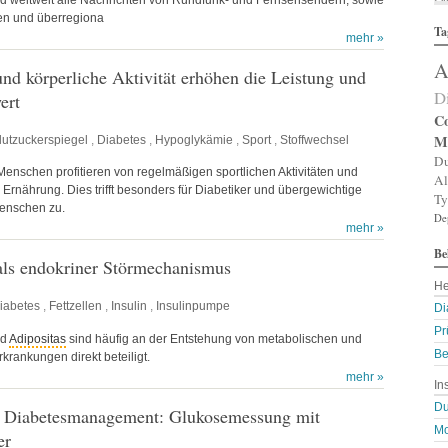
Al
len und überregiona
Ta
Al
mehr »
Al
A
Am
d körperliche Aktivität erhöhen die Leistung und
An
D
ert
An
An
Co
An
M
lutzuckerspiegel
,
Diabetes
,
Hypoglykämie
,
Sport
,
Stoffwechsel
A
Du
Ar
enschen profitieren von regelmäßigen sportlichen Aktivitäten und
Al
Ar
Ernährung. Dies trifft besonders für Diabetiker und übergewichtige
Ty
Ar
enschen zu.
De
Ar
mehr »
Ar
Be
A
als endokriner Störmechanismus
A
He
Au
Ba
iabetes
,
Fettzellen
,
Insulin
,
Insulinpumpe
Di
Ba
Pr
Ba
nd
Adipositas
sind häufig an der Entstehung von metabolischen und
Be
B
krankungen direkt beteiligt.
Bi
mehr »
In
B
Bl
Du
s Diabetesmanagement: Glukosemessung mit
B
Mo
er
Bl