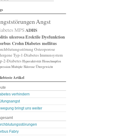
lergische Rhinitis
gs
lergischer Schnupfen
zheimer
ngststörungen
Angst
putation
gst
iabetes
MPS
ADHS
gststörung
gststörungen
litis ulcerosa
Erektile Dysfunktion
orexia nervosa
orbus Crohn
Diabetes mellitus
pp
rchblutungsstörung
Osteoporose
terienverengung
lergene
Typ-1-Diabetes
Immunsystem
teriosklerose
p-2-Diabetes
Hyperaktivität
Heuschnupfen
thritis
pression
throse
Multiple Sklerose
Übergewicht
zneimittelunverträg …
liebteste Artikel
sthma
ugenerkrankungen
ute
tismus
kterien
abetes verhindern
kterienansiedlung
üfungsangst
llast-Stoffe
wegung bringt uns weiter
auchschmerzen
omarker
sgesamt
lähungen
asen- oder Lungenent …
rchblutungsstörungen
lasenschwäche
rbus Fabry
utdruck