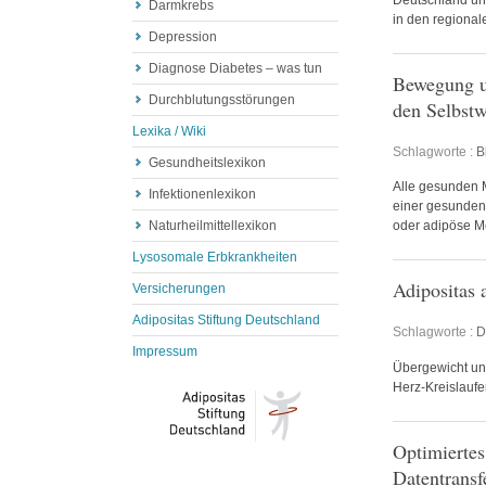
Darmkrebs
in den regiona
Depression
Diagnose Diabetes – was tun
Bewegung un
Durchblutungsstörungen
den Selbstw
Lexika / Wiki
Schlagworte :
B
Gesundheitslexikon
Alle gesunden M
Infektionenlexikon
einer gesunden 
Naturheilmittellexikon
oder adipöse M
Lysosomale Erbkrankheiten
Adipositas 
Versicherungen
Adipositas Stiftung Deutschland
Schlagworte :
D
Impressum
Übergewicht u
Herz-Kreislaufer
Optimierte
Datentransf