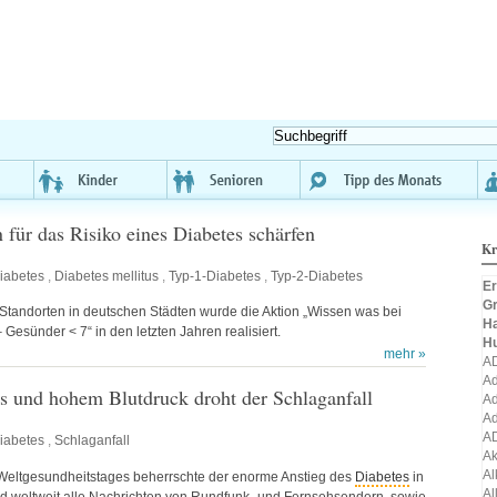
 für das Risiko eines Diabetes schärfen
Kr
iabetes
,
Diabetes mellitus
,
Typ-1-Diabetes
,
Typ-2-Diabetes
Er
Gr
Standorten in deutschen Städten wurde die Aktion „Wissen was bei
H
 Gesünder < 7“ in den letzten Jahren realisiert.
H
mehr »
A
Ad
s und hohem Blutdruck droht der Schlaganfall
Ad
Ad
A
iabetes
,
Schlaganfall
A
Al
 Weltgesundheitstages beherrschte der enorme Anstieg des
Diabetes
in
Al
d weltweit alle Nachrichten von Rundfunk- und Fernsehsendern, sowie