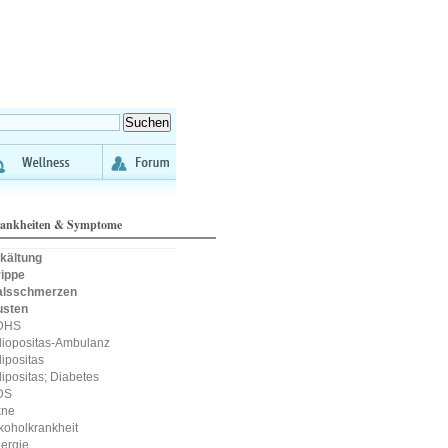
ankheiten & Symptome
kältung
ippe
alsschmerzen
usten
DHS
iopositas-Ambulanz
ipositas
ipositas; Diabetes
DS
kne
koholkrankheit
lergie