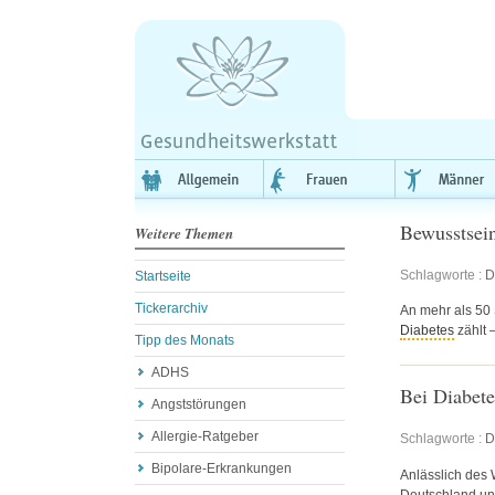
Bewusstsein
Weitere Themen
Schlagworte :
D
Startseite
Tickerarchiv
An mehr als 50 
Diabetes
zählt –
Tipp des Monats
ADHS
Bei Diabete
Angststörungen
Allergie-Ratgeber
Schlagworte :
D
Bipolare-Erkrankungen
Anlässlich des
Deutschland un