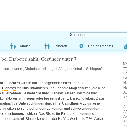
bei Diabetes zählt: Gesünder unter 7
Kr
lutzuckerwerte
,
Diabetes mellitus
,
HbA1c
,
Herzinfarkt
,
Schlaganfall
,
Er
t
Gr
H
tto möchten wir Sie auf den folgenden Seiten über die
H
t,
Diabetes
mellitus, informieren und über die Möglichkeiten, diese so
A
h zu erkennen. Je mehr Sie über Diabetes wissen, desto besser
Ad
ko faktoren minimieren oder besser mit der Erkrankung leben. Dazu
Ad
gelmäßige Untersuchungen durch Ihre Ärztin/Ihren Arzt, um einen
Ad
zeitig erkennen und behandeln zu können und schwerwiegenden
A
zeitig entgegenzuwirken. Das Risiko für Folgeerkrankungen steigt
A
enn der Langzeit-Blutzuckerwert – der HbA1c-Wert – die 7 %-Marke
Al
Al