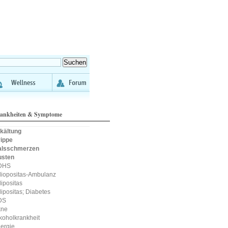
ankheiten & Symptome
kältung
ippe
alsschmerzen
usten
DHS
iopositas-Ambulanz
ipositas
ipositas; Diabetes
DS
kne
koholkrankheit
lergie