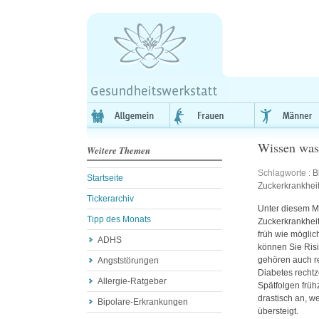
Wissen was 
Weitere Themen
Schlagworte :
B
Startseite
Zuckerkrankhei
Tickerarchiv
Unter diesem Mo
Tipp des Monats
Zuckerkrankhei
früh wie möglic
ADHS
können Sie Risi
gehören auch re
Angststörungen
Diabetes recht
Allergie-Ratgeber
Spätfolgen früh
drastisch an, w
Bipolare-Erkrankungen
übersteigt.