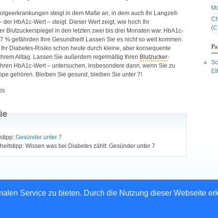
Bl
Mo
Bl
Folgeerkrankungen steigt in dem Maße an, in dem auch Ihr Langzeit-
Ch
Bl
– der HbA1c-Wert – steigt. Dieser Wert zeigt, wie hoch Ihr
(C
Bl
her Blutzuckerspiegel in den letzten zwei bis drei Monaten war. HbA1c-
Bo
7 % gefährden Ihre Gesundheit! Lassen Sie es nicht so weit kommen.
Br
Pa
Ihr Diabetes-Risiko schon heute durch kleine, aber konsequente
Br
Ihrem Alltag. Lassen Sie außerdem regelmäßig Ihren
Blutzucker
-
Bu
Sc
 Ihren HbA1c-Wert – untersuchen, insbesondere dann, wenn Sie zu
Bu
El
ppe gehören. Bleiben Sie gesund, bleiben Sie unter 7!
C
Ce
is
Ch
Ch
Ch
ie
C
Ch
Co
stipp:
Gesünder unter 7
Co
eitstipp: Wissen was bei Diabetes zählt: Gesünder unter 7
C
D
Da
Da
D
len Service zu bieten. Durch die Nutzung dieser Webseite erk
D
guamed Verlags GmbH
|
Impressum
|
Datenschutzerklärung
|
Mediadaten
|
Kontakt
Da
Da