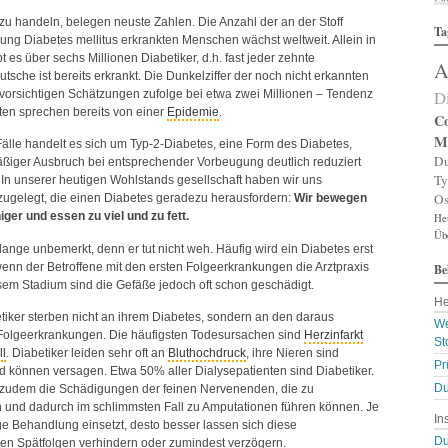
Al
t zu handeln, belegen neuste Zahlen. Die Anzahl der an der Stoff
Ta
Al
ng Diabetes mellitus erkrankten Menschen wächst weltweit. Allein in
Al
 es über sechs Millionen Diabetiker, d.h. fast jeder zehnte
A
Am
sche ist bereits erkrankt. Die Dunkelziffer der noch nicht erkannten
An
D
t vorsichtigen Schätzungen zufolge bei etwa zwei Millionen – Tendenz
An
ten sprechen bereits von einer
Epidemie
.
An
Co
An
M
Fälle handelt es sich um Typ-2-Diabetes, eine Form des Diabetes,
A
Du
ßiger Ausbruch bei entsprechender Vorbeugung deutlich reduziert
Ar
Ty
In unserer heutigen Wohlstands gesellschaft haben wir uns
Ar
Os
ugelegt, die einen Diabetes geradezu herausfordern:
Wir bewegen
Ar
er und essen zu viel und zu fett.
He
Ar
Üb
Ar
 lange unbemerkt, denn er tut nicht weh. Häufig wird ein Diabetes erst
A
 wenn der Betroffene mit den ersten Folgeerkrankungen die Arztpraxis
Be
A
esem Stadium sind die Gefäße jedoch oft schon geschädigt.
Au
He
Ba
tiker sterben nicht an ihrem Diabetes, sondern an den daraus
Ba
We
 Folgeerkrankungen. Die häufigsten Todesursachen sind
Herzinfarkt
Ba
St
ll
. Diabetiker leiden sehr oft an
Bluthochdruck
, ihre Nieren sind
B
Pr
d können versagen. Etwa 50% aller Dialysepatienten sind Diabetiker.
Bi
Du
B
d zudem die Schädigungen der feinen Nervenenden, die zu
Bl
und dadurch im schlimmsten Fall zu Amputationen führen können. Je
In
B
ige Behandlung einsetzt, desto besser lassen sich diese
Bl
Du
n Spätfolgen verhindern oder zumindest verzögern.