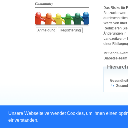
Community
Das Risiko für 
Blutzuckerwert 
durchschnittlic
Werte von über 
Reduzieren Sie 
Anmeldung
Registrierung
Änderungen in 
Langzeitwert –
einer Risikogru
Ihr Sanofi-Avent
Diabetes-Team
Hierarch
Gesundheit
Gesundh
Unsere Webseite verwendet Cookies, um Ihnen einen optima
© 2003-2009
Lin
einverstanden.