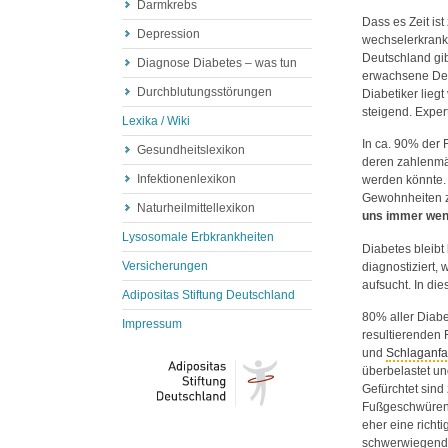
Darmkrebs
Dass es Zeit is
Depression
wechselerkranku
Deutschland gibt
Diagnose Diabetes – was tun
erwachsene Deut
Durchblutungsstörungen
Diabetiker lieg
steigend. Exper
Lexika / Wiki
In ca. 90% der 
Gesundheitslexikon
deren zahlenmä
Infektionenlexikon
werden könnte. 
Gewohnheiten z
Naturheilmittellexikon
uns immer wenig
Lysosomale Erbkrankheiten
Diabetes bleibt
Versicherungen
diagnostiziert,
aufsucht. In di
Adipositas Stiftung Deutschland
80% aller Diabe
Impressum
resultierenden
und
Schlaganfa
überbelastet un
Gefürchtet sin
Fußgeschwüren 
eher eine richt
schwerwiegende