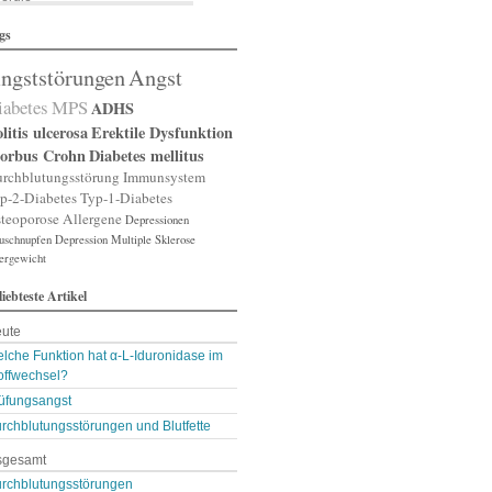
lergische Rhinitis
gs
lergischer Schnupfen
zheimer
ngststörungen
Angst
putation
gst
iabetes
MPS
ADHS
gststörung
gststörungen
litis ulcerosa
Erektile Dysfunktion
orexia nervosa
orbus Crohn
Diabetes mellitus
pp
rchblutungsstörung
Immunsystem
terienverengung
p-2-Diabetes
Typ-1-Diabetes
teriosklerose
teoporose
Allergene
Depressionen
thritis
uschnupfen
throse
Depression
Multiple Sklerose
ergewicht
zneimittelunverträg …
sthma
liebteste Artikel
ugenerkrankungen
tismus
ute
kterien
kterienansiedlung
lche Funktion hat α-L-Iduronidase im
llast-Stoffe
offwechsel?
auchschmerzen
üfungsangst
omarker
rchblutungsstörungen und Blutfette
lähungen
asen- oder Lungenent …
sgesamt
lasenschwäche
utdruck
rchblutungsstörungen