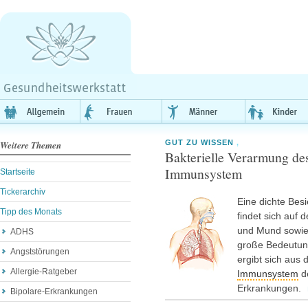
GUT ZU WISSEN
,
Weitere Themen
Bakterielle Verarmung d
Immunsystem
Startseite
Tickerarchiv
Eine dichte Bes
Tipp des Monats
findet sich auf
und Mund sowi
ADHS
große Bedeutung
Angststörungen
ergibt sich au
Allergie-Ratgeber
Immunsystem
d
Erkrankungen.
Bipolare-Erkrankungen