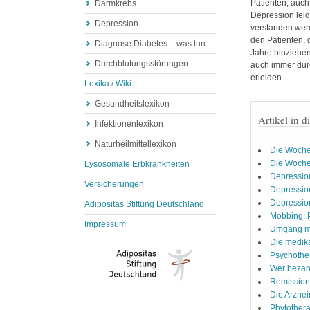
Patienten, auch
Darmkrebs
Depression leid
Depression
verstanden werd
den Patienten, 
Diagnose Diabetes – was tun
Jahre hinziehen
Durchblutungsstörungen
auch immer durch
erleiden.
Lexika / Wiki
Gesundheitslexikon
Artikel in d
Infektionenlexikon
Naturheilmittellexikon
Die Wochen
Die Wochen
Lysosomale Erbkrankheiten
Depressio
Versicherungen
Depressio
Depression
Adipositas Stiftung Deutschland
Mobbing: P
Impressum
Umgang mi
Die medik
Psychothe
Wer bezah
Remission
Die Arznei
Phytother