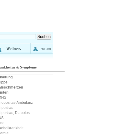
ankheiten & Symptome
kältung
ippe
alsschmerzen
usten
DHS
iopositas-Ambulanz
ipositas
ipositas; Diabetes
DS
kne
koholkrankheit
lergie