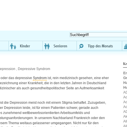
Kr
epression
,
Depressive Syndrom
Er
Gr
oder das depressive
Syndrom
ist, rein medizinisch gesehen, eine eher
H
ezeichnung einer Krankheit, die in den letzten Jahren in Deutschland
H
zinischer als auch gesundheitspolitischer Seite an Aufmerksamkeit
A
Ad
Ad
ist die Depression meist noch mit einem Stigma behaftet. Zuzugeben,
Ad
ner Depression leide, ist für einen Patienten schwer, gerade auch
A
nes zunehmend wettbewerbsorientierten Arbeitsumfelds und
A
eistungsanforderungen. In unserem Nachbarland Frankreich oder den
Al
iesem Thema weitaus gelassener umgegangen. Nicht nur für den
Al