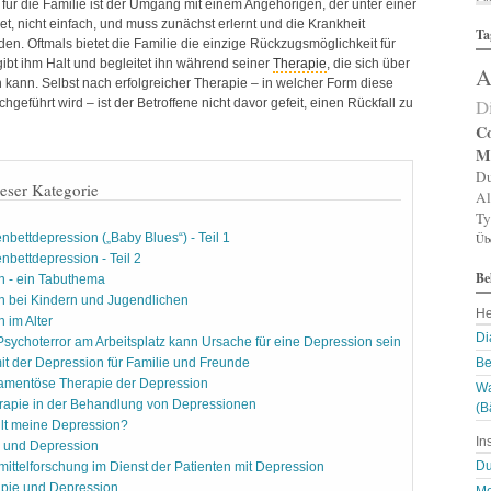
 für die Familie ist der Umgang mit einem Angehörigen, der unter einer
Al
et, nicht einfach, und muss zunächst erlernt und die Krankheit
Ta
Al
en. Oftmals bietet die Familie die einzige Rückzugsmöglichkeit für
Al
gibt ihm Halt und begleitet ihn während seiner
Therapie
, die sich über
A
Am
 kann. Selbst nach erfolgreicher Therapie – in welcher Form diese
An
D
geführt wird – ist der Betroffene nicht davor gefeit, einen Rückfall zu
An
An
Co
An
M
A
Du
Ar
ieser Kategorie
Al
Ar
Ty
Ar
bettdepression („Baby Blues“) - Teil 1
Üb
Ar
Ar
bettdepression - Teil 2
Be
A
n - ein Tabuthema
A
n bei Kindern und Jugendlichen
He
Au
 im Alter
Ba
Di
sychoterror am Arbeitsplatz kann Ursache für eine Depression sein
Ba
t der Depression für Familie und Freunde
Be
Ba
amentöse Therapie der Depression
Wa
B
rapie in der Behandlung von Depressionen
Bi
(B
lt meine Depression?
B
In
Bl
 und Depression
B
Du
mittelforschung im Dienst der Patienten mit Depression
Bl
apie und Depression