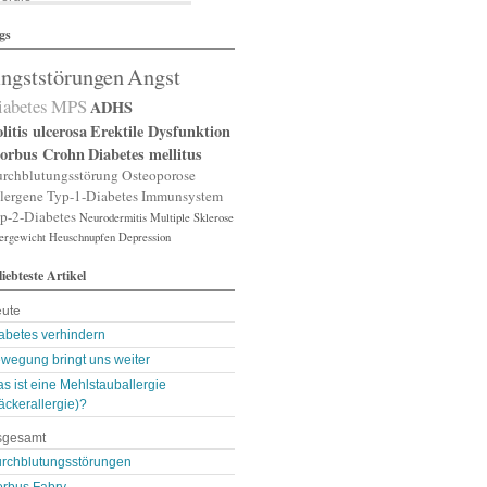
lergische Rhinitis
gs
lergischer Schnupfen
zheimer
ngststörungen
Angst
putation
gst
iabetes
MPS
ADHS
gststörung
gststörungen
litis ulcerosa
Erektile Dysfunktion
orexia nervosa
orbus Crohn
Diabetes mellitus
pp
rchblutungsstörung
Osteoporose
terienverengung
lergene
Typ-1-Diabetes
Immunsystem
teriosklerose
p-2-Diabetes
Neurodermitis
Multiple Sklerose
thritis
ergewicht
throse
Heuschnupfen
Depression
zneimittelunverträg …
liebteste Artikel
sthma
ugenerkrankungen
ute
tismus
kterien
abetes verhindern
kterienansiedlung
wegung bringt uns weiter
llast-Stoffe
s ist eine Mehlstauballergie
auchschmerzen
omarker
äckerallergie)?
lähungen
sgesamt
asen- oder Lungenent …
lasenschwäche
rchblutungsstörungen
utdruck