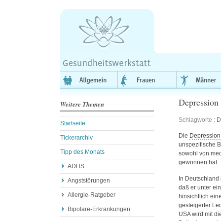
Depression
Weitere Themen
Schlagworte :
D
Startseite
Die
Depression
Tickerarchiv
unspezifische B
Tipp des Monats
sowohl von medi
gewonnen hat.
ADHS
In Deutschland 
Angststörungen
daß er unter ei
Allergie-Ratgeber
hinsichtlich ei
gesteigerter L
Bipolare-Erkrankungen
USA
wird mit d