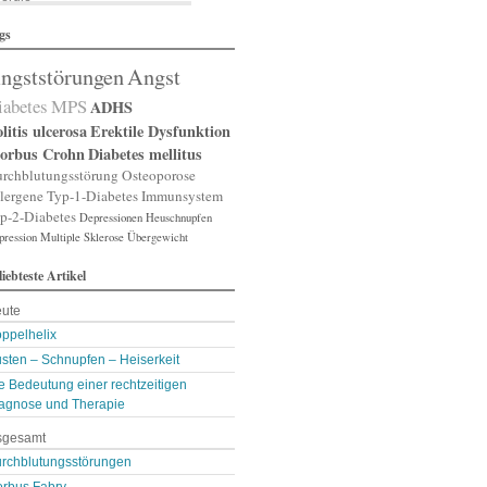
lergische Rhinitis
gs
lergischer Schnupfen
zheimer
ngststörungen
Angst
putation
gst
iabetes
MPS
ADHS
gststörung
gststörungen
litis ulcerosa
Erektile Dysfunktion
orexia nervosa
orbus Crohn
Diabetes mellitus
pp
rchblutungsstörung
Osteoporose
terienverengung
lergene
Typ-1-Diabetes
Immunsystem
teriosklerose
p-2-Diabetes
Depressionen
Heuschnupfen
thritis
pression
throse
Multiple Sklerose
Übergewicht
zneimittelunverträg …
liebteste Artikel
sthma
ugenerkrankungen
ute
tismus
kterien
ppelhelix
kterienansiedlung
sten – Schnupfen – Heiserkeit
llast-Stoffe
e Bedeutung einer rechtzeitigen
auchschmerzen
omarker
agnose und Therapie
lähungen
sgesamt
asen- oder Lungenent …
lasenschwäche
rchblutungsstörungen
utdruck