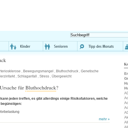
uck
Kr
rteriosklerose
,
Bewegungsmangel
,
Bluthochdruck
,
Genetische
Er
erzinfarkt
,
Schlaganfall
,
Stress
,
Übergewicht
Gr
H
 Ursache für
Bluthochdruck
?
H
A
Ad
ann jeden treffen, es gibt allerdings einige Risikofaktoren, welche
Ad
 begünstigen:
Ad
Vorbelastung
A
A
mehr »
Al
Al