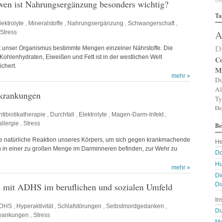
 wen ist Nahrungsergänzung besonders wichtig?
Al
Ta
Al
lektrolyte
,
Mineralstoffe
,
Nahrungsergänzung
,
Schwangerschaft
,
Al
A
Stress
Am
An
D
t unser Organismus bestimmte Mengen einzelner Nährstoffe. Die
An
Kohlenhydraten, Eiweißen und Fett ist in der westlichen Welt
An
Co
An
chert.
M
A
mehr »
Du
Ar
Al
Ar
rkrankungen
Ty
Ar
De
Ar
ntibiotikatherapie
,
Durchfall
,
Elektrolyte
,
Magen-Darm-Infekt
,
Ar
llergie
,
Stress
Be
A
A
ine natürliche Reaktion unseres Körpers, um sich gegen krankmachende
He
Au
ch in einer zu großen Menge im Darminneren befinden, zur Wehr zu
Ba
Do
Ba
Hu
Ba
mehr »
Di
B
Bi
 mit ADHS im beruflichen und sozialen Umfeld
Di
B
In
Bl
DHS
,
Hyperaktivität
,
Schlafstörungen
,
Selbstmordgedanken
,
B
Du
wankungen
,
Stress
Bl