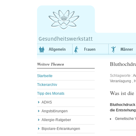
Bluthochdr
Weitere Themen
Schlagworte :
A
Startseite
Veranlagung
,
H
Tickerarchiv
Was ist die
Tipp des Monats
ADHS
Bluthochdruck k
die Entstehung
Angststörungen
Genetische 
Allergie-Ratgeber
Bipolare-Erkrankungen