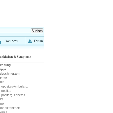
ankheiten & Symptome
kältung
ippe
alsschmerzen
usten
DHS
iopositas-Ambulanz
ipositas
ipositas; Diabetes
DS
kne
koholkrankheit
lergie