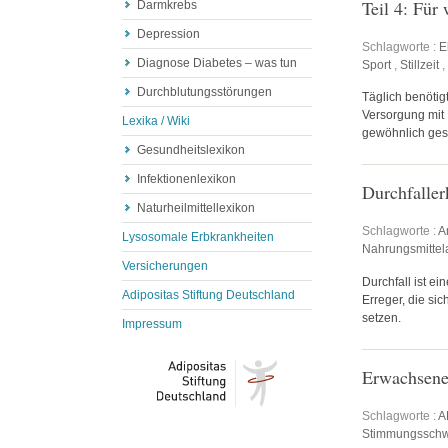
Teil 4: Für
Darmkrebs
Depression
Schlagworte :
E
Diagnose Diabetes – was tun
Sport
,
Stillzeit
,
Durchblutungsstörungen
Täglich benötig
Versorgung mit 
Lexika / Wiki
gewöhnlich gesi
Gesundheitslexikon
Infektionenlexikon
Durchfalle
Naturheilmittellexikon
Schlagworte :
A
Lysosomale Erbkrankheiten
Nahrungsmittela
Versicherungen
Durchfall ist e
Adipositas Stiftung Deutschland
Erreger, die si
setzen.
Impressum
Erwachsene
Schlagworte :
A
Stimmungssch