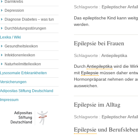
Darmkrebs
Schlagworte :
Epileptischer Anfal
Depression
Das epileptische Kind kann weit
Diagnose Diabetes – was tun
werden.
Durchblutungsstörungen
Lexika / Wiki
Epilepsie bei Frauen
Gesundheitslexikon
Schlagworte :
Antiepileptika
Infektionenlexikon
Naturheilmittellexikon
Durch
Antiepileptika
wird die Wir
mit
Epilepsie
müssen daher entwe
Lysosomale Erbkrankheiten
Hormonpräparat nehmen oder a
Versicherungen
ausweichen.
Adipositas Stiftung Deutschland
Impressum
Epilepsie im Alltag
Schlagworte :
Epileptischer Anfal
Epilepsie
und Berufslebe