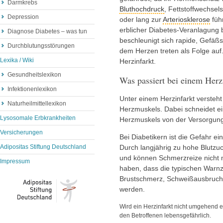
Darmkrebs
Bluthochdruck
, Fettstoffwechse
Depression
oder lang zur
Arteriosklerose
füh
erblicher Diabetes-Veranlagung b
Diagnose Diabetes – was tun
beschleunigt sich rapide, Gefäß
Durchblutungsstörungen
dem Herzen treten als Folge auf
Lexika / Wiki
Herzinfarkt.
Gesundheitslexikon
Was passiert bei einem Herz
Infektionenlexikon
Unter einem Herzinfarkt verste
Naturheilmittellexikon
Herzmuskels. Dabei schneidet ein
Lysosomale Erbkrankheiten
Herzmuskels von der Versorgung 
Versicherungen
Bei Diabetikern ist die Gefahr e
Adipositas Stiftung Deutschland
Durch langjährig zu hohe Blutzu
und können Schmerzreize nicht m
Impressum
haben, dass die typischen Warnz
Brustschmerz, Schweißausbruch
werden.
Wird ein Herzinfarkt nicht umgehend e
den Betroffenen lebensgefährlich.