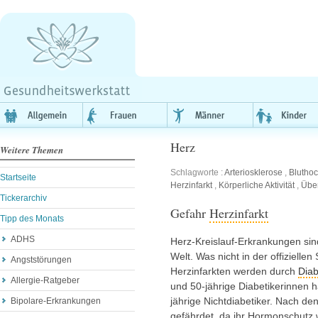
Herz
Weitere Themen
Schlagworte :
Arteriosklerose
,
Blutho
Startseite
Herzinfarkt
,
Körperliche Aktivität
,
Übe
Tickerarchiv
Gefahr
Herzinfarkt
Tipp des Monats
ADHS
Herz-Kreislauf-Erkrankungen sin
Welt. Was nicht in der offiziellen 
Angststörungen
Herzinfarkten werden durch
Diab
Allergie-Ratgeber
und 50-jährige Diabetikerinnen h
jährige Nichtdiabetiker. Nach de
Bipolare-Erkrankungen
gefährdet, da ihr Hormonschutz w