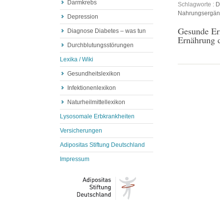
Darmkrebs
Schlagworte :
D
Nahrungsergä
Depression
Gesunde Er
Diagnose Diabetes – was tun
Ernährung d
Durchblutungsstörungen
Lexika / Wiki
Gesundheitslexikon
Infektionenlexikon
Naturheilmittellexikon
Lysosomale Erbkrankheiten
Versicherungen
Adipositas Stiftung Deutschland
Impressum