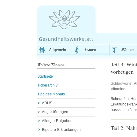
Teil 3: Win
Weitere Themen
vorbeugen
Startseite
Schlagworte :
A
Tickerarchiv
Vitamine
Tipp des Monats
Schnupfen, Hus
ADHS
Erkältungskrank
nasskalten Jahr
Angststörungen
Allergie-Ratgeber
Teil 2: Näh
Bipolare-Erkrankungen