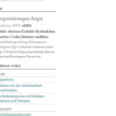
lergische Rhinitis
gs
lergischer Schnupfen
zheimer
ngststörungen
Angst
putation
gst
iabetes
MPS
ADHS
gststörung
gststörungen
litis ulcerosa
Erektile Dysfunktion
orexia nervosa
orbus Crohn
Diabetes mellitus
pp
rchblutungsstörung
Osteoporose
terienverengung
lergene
Typ-1-Diabetes
Immunsystem
teriosklerose
p-2-Diabetes
Depressionen
Multiple Sklerose
thritis
pression
throse
Heuschnupfen
Übergewicht
zneimittelunverträg …
liebteste Artikel
sthma
ugenerkrankungen
ute
tismus
kterien
ppelhelix
kterienansiedlung
fatmen bei der Volkskrankheit
llast-Stoffe
uschnupfen
auchschmerzen
omarker
e Bedeutung einer rechtzeitigen
lähungen
agnose und Therapie
asen- oder Lungenent …
sgesamt
lasenschwäche
utdruck
rchblutungsstörungen