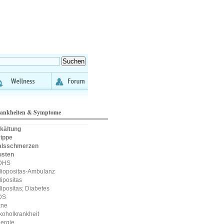
ankheiten & Symptome
kältung
ippe
alsschmerzen
usten
DHS
iopositas-Ambulanz
ipositas
ipositas; Diabetes
DS
kne
koholkrankheit
lergie