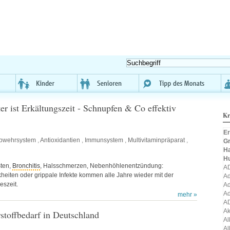
ter ist Erkältungszeit - Schnupfen & Co effektiv
Kr
Er
bwehrsystem
,
Antioxidantien
,
Immunsystem
,
Multivitaminpräparat
,
Gr
H
H
ten,
Bronchitis
, Halsschmerzen, Nebenhöhlenentzündung:
A
heiten oder grippale Infekte kommen alle Jahre wieder mit der
Ad
eszeit.
Ad
Ad
mehr »
A
A
rstoffbedarf in Deutschland
Al
Al