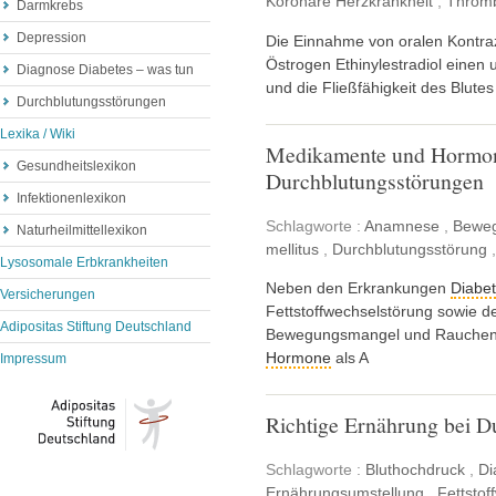
Koronare Herzkrankheit
,
Throm
Darmkrebs
Depression
Die Einnahme von oralen Kontraz
Östrogen Ethinylestradiol einen u
Diagnose Diabetes – was tun
und die Fließfähigkeit des Blute
Durchblutungsstörungen
Lexika / Wiki
Medikamente und Hormone
Gesundheitslexikon
Durchblutungsstörungen
Infektionenlexikon
Schlagworte :
Anamnese
,
Bewe
Naturheilmittellexikon
mellitus
,
Durchblutungsstörung
Lysosomale Erbkrankheiten
Neben den Erkrankungen
Diabe
Versicherungen
Fettstoffwechselstörung sowie d
Adipositas Stiftung Deutschland
Bewegungsmangel und Rauchen
Hormone
als A
Impressum
Richtige Ernährung bei D
Schlagworte :
Bluthochdruck
,
Di
Ernährungsumstellung
,
Fettstof