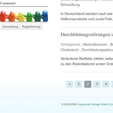
Community
Behandlung
In Deutschland werden nach wie
Vollkornprodukte und zuviel Fet
Anmeldung
Registrierung
Durchblutungsstörungen u
Schlagworte :
Alkoholkonsum
,
B
Cholesterin
,
Durchblutungsstör
Veränderte Blutfette zählen neb
zu den Risikofaktoren erster Or
«
1
2
3
4
© 2003-2009
Linguamed Verlags GmbH
|
I