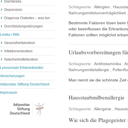
Darmkrebs
Schlagworte :
Allergien
,
Haussta
Depression
Nahrungsmittelunverträglichkeit
Diagnose Diabetes – was tun
Bestimmte Faktoren lösen beim
Durchblutungsstörungen
oder beeinflussen die Erkranku
Lexika / Wiki
Faktoren sollten möglichst erka
Gesundheitslexikon
Urlaubsvorbereitungen für
Infektionenlexikon
Naturheilmittellexikon
Schlagworte :
Antihistaminika
,
A
Lysosomale Erbkrankheiten
Nahrungsmittelallergie
,
Pollenfl
Versicherungen
Man nennt sie die schönste Zeit 
Adipositas Stiftung Deutschland
Impressum
Hausstaubmilbenallergie
Schlagworte :
Allergene
,
Hausst
Wie sich die Plagegeiste