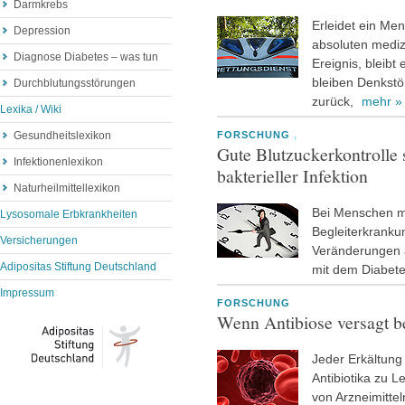
Darmkrebs
Erleidet ein Me
Depression
absoluten mediz
Diagnose Diabetes – was tun
Ereignis, bleibt 
bleiben Denkst
Durchblutungsstörungen
zurück,
mehr »
Lexika / Wiki
Gesundheitslexikon
FORSCHUNG
,
Gute Blutzuckerkontrolle
Infektionenlexikon
bakterieller Infektion
Naturheilmittellexikon
Bei Menschen m
Lysosomale Erbkrankheiten
Begleiterkranku
Versicherungen
Veränderungen a
Adipositas Stiftung Deutschland
mit dem Diabet
Impressum
FORSCHUNG
Wenn Antibiose versagt b
Jeder Erkältung 
Antibiotika zu L
von Arzneimittel