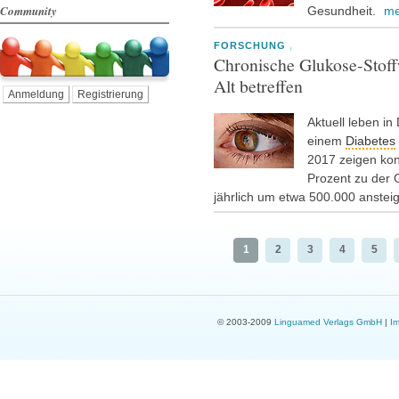
Community
Gesundheit.
me
FORSCHUNG
,
Chronische Glukose-Stof
Alt betreffen
Anmeldung
Registrierung
Aktuell leben i
einem
Diabetes
2017 zeigen kon
Prozent zu der 
jährlich um etwa 500.000 ansteig
1
2
3
4
5
© 2003-2009
Linguamed Verlags GmbH
|
I