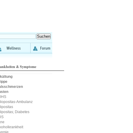
ankheiten & Symptome
kältung
ippe
alsschmerzen
usten
DHS
iopositas-Ambulanz
ipositas
ipositas; Diabetes
DS
kne
koholkrankheit
lergie