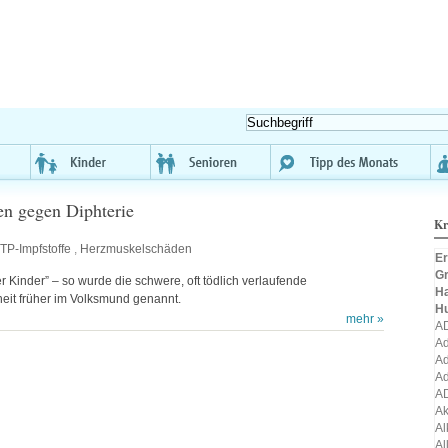
en gegen Diphterie
Kr
TP-Impfstoffe
,
Herzmuskelschäden
Er
Gr
 Kinder” – so wurde die schwere, oft tödlich verlaufende
H
heit früher im Volksmund genannt.
H
mehr »
A
Ad
Ad
Ad
A
A
Al
Al