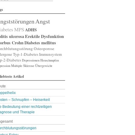
lergische Rhinitis
gs
lergischer Schnupfen
zheimer
ngststörungen
Angst
putation
gst
iabetes
MPS
ADHS
gststörung
gststörungen
litis ulcerosa
Erektile Dysfunktion
orexia nervosa
orbus Crohn
Diabetes mellitus
pp
rchblutungsstörung
Osteoporose
terienverengung
lergene
Typ-1-Diabetes
Immunsystem
teriosklerose
p-2-Diabetes
Depressionen
Heuschnupfen
thritis
pression
throse
Multiple Sklerose
Übergewicht
zneimittelunverträg …
liebteste Artikel
sthma
ugenerkrankungen
ute
tismus
kterien
ppelhelix
kterienansiedlung
sten – Schnupfen – Heiserkeit
llast-Stoffe
e Bedeutung einer rechtzeitigen
auchschmerzen
omarker
agnose und Therapie
lähungen
sgesamt
asen- oder Lungenent …
lasenschwäche
rchblutungsstörungen
utdruck