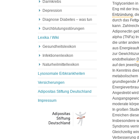
Darmkrebs
Triglyceriden i
Eng mit der Ins
Depression
Entzündung
, d
Diagnose Diabetes – was tun
durch das Fett
kann. Zahlreich
Durchblutungsstörungen
Adiponectin ge
alpha (
TNF
a) I
Lexika / Wiki
die unter ande
Gesundheitslexikon
aus Energieauf
zur Gewichtszu
Infektionenlexikon
endothelialen
D
Naturheilmittellexikon
auf den jeweili
In Kenntnis di
Lysosomale Erbkrankheiten
metabolischem
grundlegende Ä
Versicherungen
Energieverbrauc
Adipositas Stiftung Deutschland
Angestrebt wird
Ausgangsgewich
Impressum
moderate körperl
In großen Studi
Erreichen diese
Insbesondere w
Syndroms verrin
Gleichzeitig wi
Verbesserung der