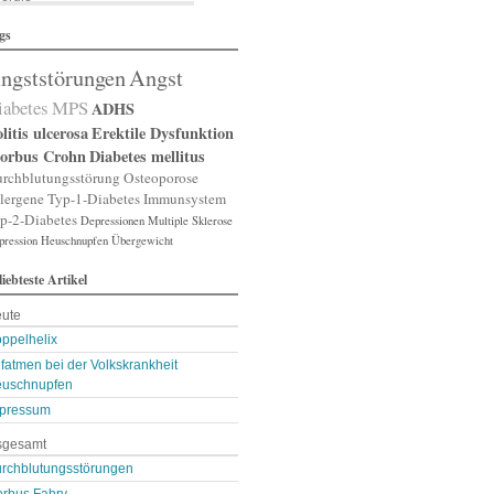
lergische Rhinitis
gs
lergischer Schnupfen
zheimer
ngststörungen
Angst
putation
gst
iabetes
MPS
ADHS
gststörung
gststörungen
litis ulcerosa
Erektile Dysfunktion
orexia nervosa
orbus Crohn
Diabetes mellitus
pp
rchblutungsstörung
Osteoporose
terienverengung
lergene
Typ-1-Diabetes
Immunsystem
teriosklerose
p-2-Diabetes
Depressionen
Multiple Sklerose
thritis
pression
throse
Heuschnupfen
Übergewicht
zneimittelunverträg …
liebteste Artikel
sthma
ugenerkrankungen
ute
tismus
kterien
ppelhelix
kterienansiedlung
fatmen bei der Volkskrankheit
llast-Stoffe
uschnupfen
auchschmerzen
omarker
pressum
lähungen
sgesamt
asen- oder Lungenent …
lasenschwäche
rchblutungsstörungen
utdruck