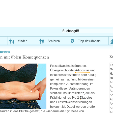
TGEBER
on mit üblen Konsequenzen
Kr
Er
Fettstoffwechselstörungen,
Gr
Übergewicht oder
Adipositas
und
H
Insulinresistenz treten sehr häufig
H
gemeinsam auf und bilden einen
A
komplexen Zusammenhang. Im
Ad
Fokus dieser Veränderungen
Ad
steht die Insulinresistenz, die als
Ad
Prädiktor eines Typ 2-
Diabetes
A
und Fettstoffwechselstörungen
A
bekannt ist. Dabei werden große
Al
äuren in das Blut freigesetzt, die wiederum die Synthese von
Al