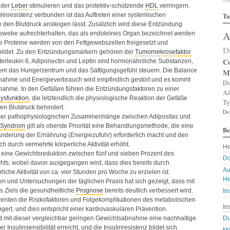
n der
Leber
stimulieren und das protektiv-schützende
HDL
verringern.
Al
ulinresistenz verbunden ist das Auftreten einer systemischen
Ta
Al
ie den Blutdruck ansteigen lässt. Zusätzlich wird diese Entzündung
Al
A
gewebe aufrechterhalten, das als endokrines Organ bezeichnet werden
Am
An
e Proteine werden von den Fettgewebszellen freigesetzt und
D
An
bildet. Zu den Entzündungsmarkern gehören der
Tumornekrosefaktor
An
Co
nterleukin 6, Adiponectin und Leptin sind hormonähnliche Substanzen,
An
rem das Hungerzentrum und das Sättigungsgefühl steuern. Die Balance
M
A
nahme und Energieverbrauch wird empfindlich gestört und es kommt
Du
Ar
nahme. In den Gefäßen führen die Entzündungsfaktoren zu einer
Al
Ar
ysfunktion
, die letztendlich die physiologische Reaktion der Gefäße
Ty
Ar
gen Blutdruck behindert.
De
Ar
eser pathophysiologischen Zusammenhänge zwischen Adipositas und
Ar
Syndrom
gilt als oberste Priorität eine Behandlungsmethode, die eine
Be
A
nderung der Ernährung (Energiezufuhr) erforderlich macht und den
A
h durch vermehrte körperliche Aktivität erhöht.
He
Au
 eine Gewichtsreduktion zwischen fünf und sieben Prozent des
Ba
Do
ts, wobei davon ausgegangen wird, dass dies bereits durch
Ba
Au
iche Aktivität von ca. vier Stunden pro Woche zu erzielen ist.
Ba
He
en und Untersuchungen der täglichen Praxis hat sich gezeigt, dass mit
B
s Ziels die gesundheitliche
Prognose
bereits deutlich verbessert wird.
Bi
Im
B
erden die Risikofaktoren und Folgekomplikationen des metabolischen
In
Bl
gert, und dies entspricht einer kardiovaskulären Prävention.
B
rd mit dieser vergleichbar geringen Gewichtsabnahme eine nachhaltige
Du
Bl
 Insulinsensibilität erreicht, und die Insulinresistenz bildet sich