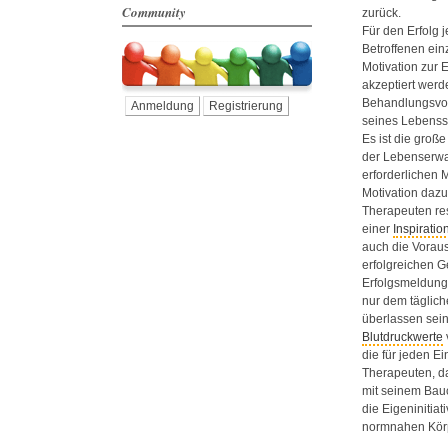
Community
zurück.
Für den Erfolg 
Betroffenen ein
Motivation zur
akzeptiert werd
Behandlungsvorg
Anmeldung
Registrierung
seines Lebenssti
Es ist die groß
der Lebenserwa
erforderlichen 
Motivation daz
Therapeuten res
einer
Inspiratio
auch die Vorau
erfolgreichen G
Erfolgsmeldunge
nur dem täglic
überlassen sein
Blutdruckwerte
die für jeden E
Therapeuten, da
mit seinem Bauc
die Eigeniniti
normnahen Kör