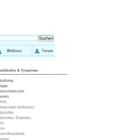
ankheiten & Symptome
kältung
ippe
alsschmerzen
usten
DHS
iopositas-Ambulanz
ipositas
ipositas; Diabetes
DS
kne
koholkrankheit
lergie