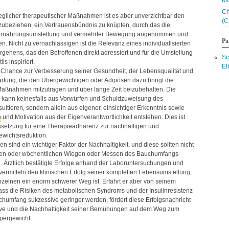
Mo
Bl
Ch
Bl
jeglicher therapeutischer Maßnahmen ist es aber unverzichtbar den
(C
Bl
zubeziehen, ein Vertrauensbündnis zu knüpfen, durch das die
Bl
 Ernährungsumstellung und vermehrter Bewegung angenommen und
Bo
Pa
en. Nicht zu vernachlässigen ist die Relevanz eines individualisierten
Br
ehens, das den Betroffenen direkt adressiert und für die Umstellung
Br
Sc
ls inspiriert.
Bu
El
e Chance zur Verbesserung seiner Gesundheit, der Lebensqualität und
Bu
rtung, die den Übergewichtigen oder Adipösen dazu bringt die
C
Maßnahmen mitzutragen und über lange Zeit beizubehalten. Die
Ce
u kann keinesfalls aus Vorwürfen und Schuldzuweisung des
Ch
ultieren, sondern allein aus eigener, einsichtiger Erkenntnis sowie
Ch
n
und Motivation aus der Eigenverantwortlichkeit entstehen. Dies ist
Ch
C
ssetzung für eine Therapieadhärenz zur nachhaltigen und
Ch
ewichtsreduktion.
Co
n sind ein wichtiger Faktor der Nachhaltigkeit, und diese sollten nicht
Co
hen oder wöchentlichen Wiegen oder Messen des Bauchumfangs
C
. Ärztlich bestätigte Erfolge anhand der Laboruntersuchungen und
D
vermitteln den klinischen Erfolg seiner kompletten Lebensumstellung,
Da
inzelnen ein enorm schwerer Weg ist. Erfährt er aber von seinem
Da
ss die Risiken des metabolischen Syndroms und der Insulinresistenz
D
humfang sukzessive geringer werden, fördert diese Erfolgsnachricht
D
ative und die Nachhaltigkeit seiner Bemühungen auf dem Weg zum
Da
pergewicht.
Da