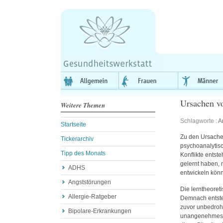
Ursachen v
Weitere Themen
Schlagworte :
A
Startseite
Zu den Ursache
Tickerarchiv
psychoanalytisc
Tipp des Monats
Konflikte ents
gelernt haben,
ADHS
entwickeln kön
Angststörungen
Die lerntheoret
Allergie-Ratgeber
Demnach entste
zuvor unbedrohl
Bipolare-Erkrankungen
unangenehmes Er