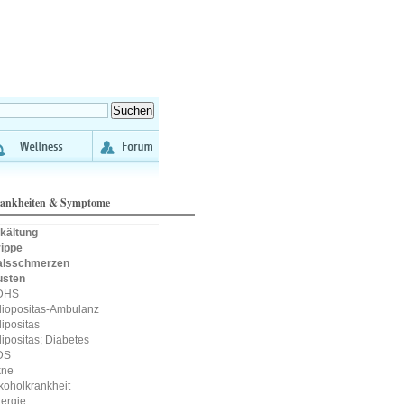
ankheiten & Symptome
kältung
ippe
alsschmerzen
usten
DHS
iopositas-Ambulanz
ipositas
ipositas; Diabetes
DS
kne
koholkrankheit
lergie