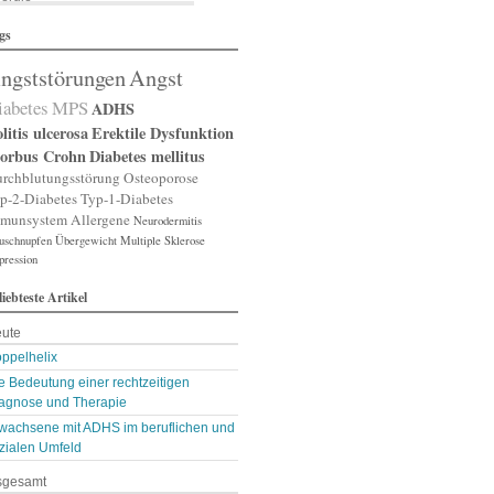
lergische Rhinitis
gs
lergischer Schnupfen
zheimer
ngststörungen
Angst
putation
gst
iabetes
MPS
ADHS
gststörung
gststörungen
litis ulcerosa
Erektile Dysfunktion
orexia nervosa
orbus Crohn
Diabetes mellitus
pp
rchblutungsstörung
Osteoporose
terienverengung
p-2-Diabetes
Typ-1-Diabetes
teriosklerose
munsystem
Allergene
Neurodermitis
thritis
uschnupfen
throse
Übergewicht
Multiple Sklerose
pression
zneimittelunverträg …
sthma
liebteste Artikel
ugenerkrankungen
tismus
ute
kterien
kterienansiedlung
ppelhelix
llast-Stoffe
e Bedeutung einer rechtzeitigen
auchschmerzen
agnose und Therapie
omarker
wachsene mit ADHS im beruflichen und
lähungen
asen- oder Lungenent …
zialen Umfeld
lasenschwäche
sgesamt
utdruck