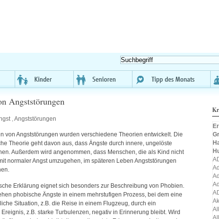
on Angststörungen
Kr
ngst
,
Angststörungen
Er
Gr
n von Angststörungen wurden verschiedene Theorien entwickelt. Die
H
he Theorie geht davon aus, dass Ängste durch innere, ungelöste
H
tehen. Außerdem wird angenommen, dass Menschen, die als Kind nicht
A
 mit normaler Angst umzugehen, im späteren Leben Angststörungen
Ad
nen.
Ad
Ad
ische Erklärung eignet sich besonders zur Beschreibung von Phobien.
A
hen phobische Ängste in einem mehrstufigen Prozess, bei dem eine
A
iche Situation, z.B. die Reise in einem Flugzeug, durch ein
Al
eignis, z.B. starke Turbulenzen, negativ in Erinnerung bleibt. Wird
Al