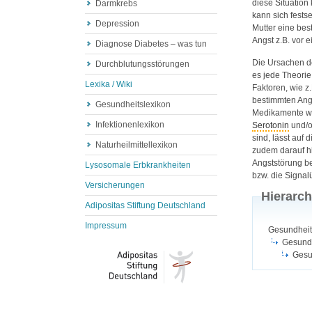
diese Situation
Darmkrebs
kann sich fests
Depression
Mutter eine bes
Angst z.B. vor e
Diagnose Diabetes – was tun
Die Ursachen de
Durchblutungsstörungen
es jede Theorie
Lexika / Wiki
Faktoren, wie z
bestimmten Angs
Gesundheitslexikon
Medikamente wie
Infektionenlexikon
Serotonin
und/
sind, lässt au
Naturheilmittellexikon
zudem darauf hi
Angststörung b
Lysosomale Erbkrankheiten
bzw. die Signal
Versicherungen
Hierarch
Adipositas Stiftung Deutschland
Impressum
Gesundheit
Gesundh
Gesu