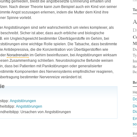
 künftig gemieden, bleibt die angstbesetzte Erinnerung erhalten und
Al
etzen. Nach dieser Theorie kann zum Beispiel auch ein Kind von seiner
Ta
Al
timmte Angst sozusagen erlernen, indem die Mutter dem Kind ihre
Al
iner Spinne vorlebt.
A
Am
An
r Angststörungen sind sehr wahrscheinlich um vieles komplexer, als
D
An
 beschreibt. Sicher ist aber, dass auch erbliche und biologische
An
Co
.B. ein Ungleichgewicht bestimmter Überträgerstoffe im Gehirn, bei
An
M
tstörungen eine wichtige Rolle spielen. Die Tatsache, dass bestimmte
A
Du
 Antidepressiva, die die Konzentration von Übertägerstoffen wie
Ar
Ty
oder
Noradrenalin
im Gehirn beeinflussen, bei Angststörungen wirksam
Ar
Im
f diesen Zusammenhang schließen. Neurobiologische Befunde weisen
Ar
n, dass bei Patienten mit Panikstörungen oder generalisierter
He
Ar
estimmte Komponenten des Nervensystems empfindlicher reagieren,
De
Ar
A
übertragung bestimmter Nervenreize verändert ist.
Be
A
ie
Au
He
Ba
Ba
Do
stipp:
Angststörungen
Ba
Di
eitstipp:
Angststörungen
B
Di
ndheitstipp: Ursachen von Angststörungen
Bi
Er
B
Bl
so
B
In
Bl