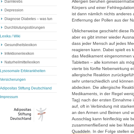
Allergien beruhen gewissermaße
Darmkrebs
Körpers und einer Fehlregulati
Depression
ist dann nämlich nichts anderes
Diagnose Diabetes – was tun
Entfernung der Pollen aus der Na
Durchblutungsstörungen
Üblicherweise geschieht diese Rea
Lexika / Wiki
aber es gibt immer wieder Ausna
dass jeder Mensch auf jedes Me
Gesundheitslexikon
reagieren kann. Dabei spielt es 
Infektionenlexikon
das Medikament eingenommen wu
Tabletten – alle kommen als mög
Naturheilmittellexikon
vierte bis fünfte Nebenwirkung e
Lysosomale Erbkrankheiten
allergische Reaktion zurückgefü
Versicherungen
sehr unterschiedlich und könne
abdecken. Die allergische Reakti
Adipositas Stiftung Deutschland
Medikaments, in der Regel wenige
Impressum
Tag) nach der ersten Einnahme i
auf, oft in Verbindung mit stark
an den Armen und Beinen und we
Ausschlag kann feinfleckig wie b
zusammenfließend wie bei Masern
Quaddeln
. In der Folge stellen 