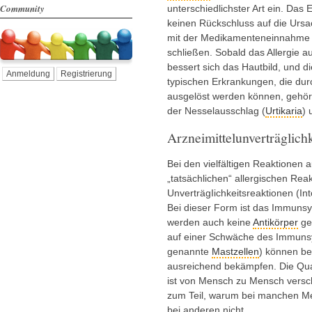
Community
unterschiedlichster Art ein. Das
keinen Rückschluss auf die Urs
mit der Medikamenteneinnahme l
schließen. Sobald das Allergie 
bessert sich das Hautbild, und 
Anmeldung
Registrierung
typischen Erkrankungen, die durc
ausgelöst werden können, gehö
der Nesselausschlag (
Urtikaria
) 
Arzneimittelunverträglichk
Bei den vielfältigen Reaktionen 
„tatsächlichen“ allergischen Rea
UnverträgIichkeitsreaktionen (I
Bei dieser Form ist das Immunsys
werden auch keine
Antikörper
geb
auf einer Schwäche des Immuns
genannte
Mastzellen
) können be
ausreichend bekämpfen. Die Qual
ist von Mensch zu Mensch versch
zum Teil, warum bei manchen M
bei anderen nicht.