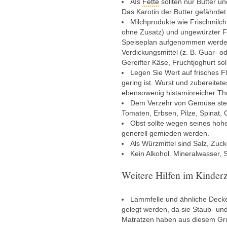
AIs
Fette
sollten nur Butter u
Das Karotin der Butter gefährdet
Milchprodukte wie Frischmilch
ohne Zusatz) und ungewürzter F
Speiseplan aufgenommen werden.
Verdickungsmittel (z. B. Guar- o
Gereifter Käse, Fruchtjoghurt so
Legen Sie Wert auf frisches F
gering ist. Wurst und zubereitet
ebensowenig histaminreicher Th
Dem Verzehr von Gemüse steh
Tomaten, Erbsen, Pilze, Spinat, 
Obst sollte wegen seines hoh
generell gemieden werden.
Als Würzmittel sind Salz, Zuck
Kein Alkohol. Mineralwasser, 
Weitere Hilfen im Kinder
Lammfelle und ähnliche Decken
gelegt werden, da sie Staub- un
Matratzen haben aus diesem Gru