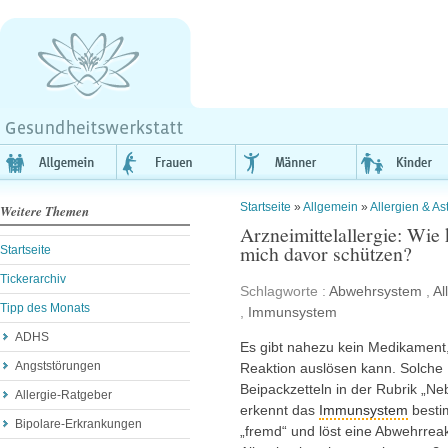
Startseite
»
Allgemein
»
Allergien & A
Weitere Themen
Arzneimittelallergie: Wie
mich davor schützen?
Startseite
Tickerarchiv
Schlagworte :
Abwehrsystem
,
Al
Tipp des Monats
,
Immunsystem
ADHS
Es gibt nahezu kein Medikament, 
Angststörungen
Reaktion auslösen kann. Solche H
Beipackzetteln in der Rubrik „N
Allergie-Ratgeber
erkennt das
Immunsystem
bestim
Bipolare-Erkrankungen
„fremd“ und löst eine Abwehrreak