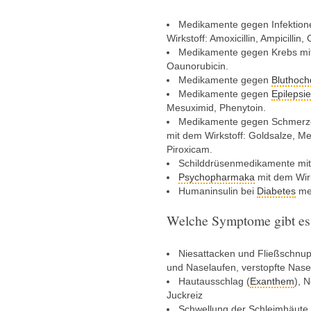
Medikamente gegen Infektionen
Wirkstoff: Amoxicillin, Ampicillin
Medikamente gegen Krebs mit 
Oaunorubicin.
Medikamente gegen
Bluthoch
Medikamente gegen
Epilepsie
Mesuximid, Phenytoin.
Medikamente gegen Schmerz
mit dem Wirkstoff: Goldsalze, Me
Piroxicam.
Schilddrüsenmedikamente mit 
Psychopharmaka
mit dem Wirk
Humaninsulin bei
Diabetes
mel
Welche Symptome gibt es
Niesattacken und Fließschnup
und Naselaufen, verstopfte Nase
Hautausschlag (
Exanthem
), 
Juckreiz
Schwellung der Schleimhäut