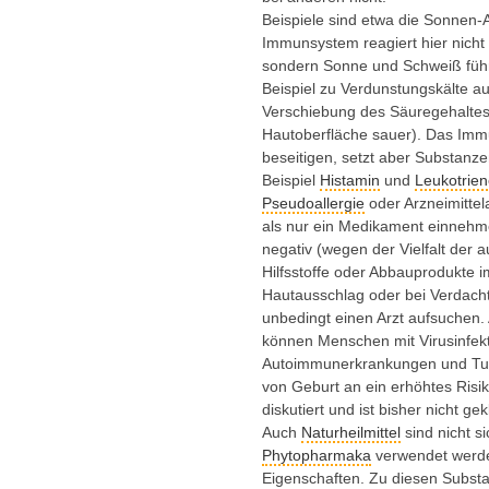
Beispiele sind etwa die Sonnen-A
Immunsystem reagiert hier nich
sondern Sonne und Schweiß führ
Beispiel zu Verdunstungskälte a
Verschiebung des Säuregehaltes
Hautoberfläche sauer). Das Imm
beseitigen, setzt aber Substanze
Beispiel
Histamin
und
Leukotrie
Pseudoallergie
oder Arzneimittela
als nur ein Medikament einnehmen
negativ (wegen der Vielfalt der 
Hilfsstoffe oder Abbauprodukte i
Hautausschlag oder bei Verdacht
unbedingt einen Arzt aufsuchen. A
können Menschen mit Virusinfe
Autoimmunerkrankungen und Tu
von Geburt an ein erhöhtes Risik
diskutiert und ist bisher nicht gekl
Auch
Naturheilmittel
sind nicht si
Phytopharmaka
verwendet werde
Eigenschaften. Zu diesen Substa